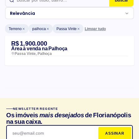
Buscar
Relevância
Limpar tudo
Terreno
palhoca
Passa Vinte
Lista de imóveis
R$ 1.900.000
Área à venda na Palhoça
Passa Vinte, Palhoça
CARACTERÍSTICAS DO CONDOMÍNIO
NEWSLETTER REGENTE
Churrasqueira
Salão de festas
Os imóveis
mais desejados
de Florianópolis
na sua caixa.
Elevador
Playground
ASSINAR
Bicicletário
Portaria 24h