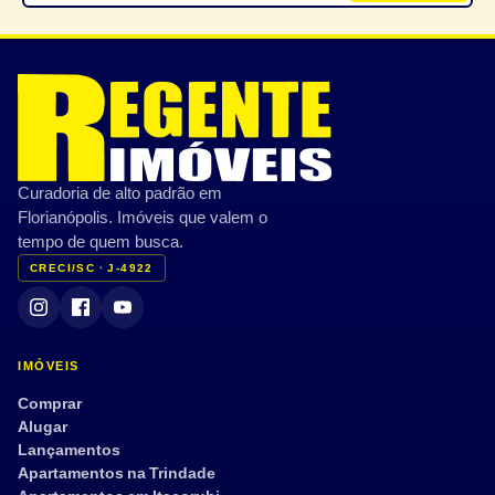
Piscina
Espaço gourmet
Academia/Fitness
Quadra esportiva
Brinquedoteca
Sauna
CARACTERÍSTICAS PRIVATIVAS
Curadoria de alto padrão em
Varanda/Sacada
Ar-condicionado
Florianópolis. Imóveis que valem o
Jardim
Terraço
tempo de quem busca.
CRECI/SC · J-4922
Vista mar
Mobiliado
Semi mobiliado
Armário embutido
Dep. de empregada
Aceita pet
IMÓVEIS
Tour 360°
Comprar
Alugar
Lançamentos
Apartamentos na Trindade
Aplicar filtros
Limpar