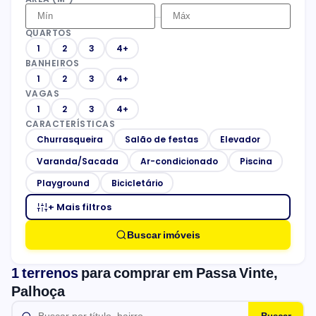
–
QUARTOS
1
2
3
4+
BANHEIROS
1
2
3
4+
VAGAS
1
2
3
4+
CARACTERÍSTICAS
Churrasqueira
Salão de festas
Elevador
Varanda/Sacada
Ar-condicionado
Piscina
Playground
Bicicletário
+ Mais filtros
Buscar imóveis
1 terrenos
para comprar em Passa Vinte,
Palhoça