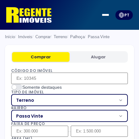
PT
Início
Imóveis
Comprar
Terreno
Palhoça
Passa Vinte
Comprar
Alugar
CÓDIGO DO IMÓVEL
Somente destaques
TIPO DE IMÓVEL
Terreno
BAIRRO
Passa Vinte
FAIXA DE PREÇO
–
ÁREA (M²)