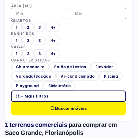
ÁREA (M²)
–
QUARTOS
1
2
3
4+
BANHEIROS
1
2
3
4+
VAGAS
1
2
3
4+
CARACTERÍSTICAS
Churrasqueira
Salão de festas
Elevador
Varanda/Sacada
Ar-condicionado
Piscina
Playground
Bicicletário
+ Mais filtros
Buscar imóveis
1 terrenos comerciais
para comprar em
Saco Grande, Florianópolis