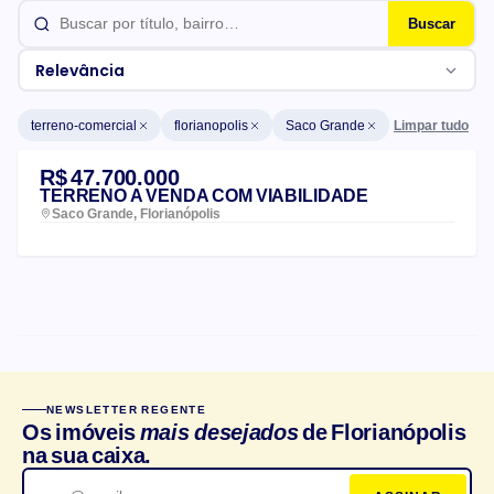
Buscar
Relevância
Limpar tudo
terreno-comercial
florianopolis
Saco Grande
Lista de imóveis
R$ 47.700.000
TERRENO A VENDA COM VIABILIDADE
Saco Grande, Florianópolis
CARACTERÍSTICAS DO CONDOMÍNIO
NEWSLETTER REGENTE
Churrasqueira
Salão de festas
Os imóveis
mais desejados
de Florianópolis
na sua caixa.
Elevador
Playground