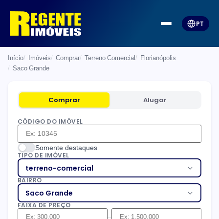
PT
Início
Imóveis
Comprar
Terreno Comercial
Florianópolis
Saco Grande
Comprar
Alugar
CÓDIGO DO IMÓVEL
Somente destaques
TIPO DE IMÓVEL
terreno-comercial
BAIRRO
Saco Grande
FAIXA DE PREÇO
–