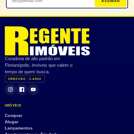
ASSINAR
Bicicletário
Portaria 24h
Piscina
Espaço gourmet
Academia/Fitness
Quadra esportiva
Brinquedoteca
Sauna
CARACTERÍSTICAS PRIVATIVAS
Curadoria de alto padrão em
Varanda/Sacada
Ar-condicionado
Florianópolis. Imóveis que valem o
Jardim
Terraço
tempo de quem busca.
CRECI/SC · J-4922
Vista mar
Mobiliado
Semi mobiliado
Armário embutido
Dep. de empregada
Aceita pet
IMÓVEIS
Tour 360°
Comprar
Alugar
Lançamentos