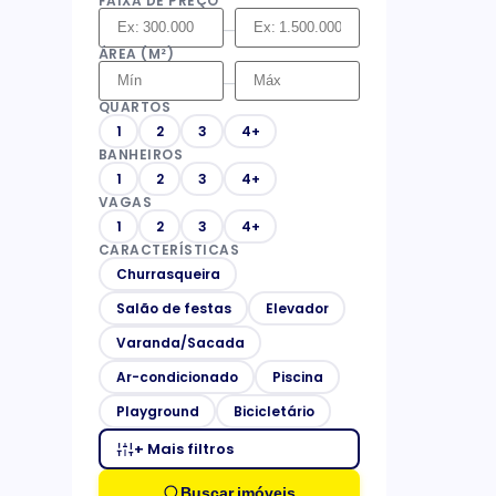
FAIXA DE PREÇO
–
ÁREA (M²)
–
QUARTOS
1
2
3
4+
BANHEIROS
1
2
3
4+
VAGAS
1
2
3
4+
CARACTERÍSTICAS
Churrasqueira
Salão de festas
Elevador
Varanda/Sacada
Ar-condicionado
Piscina
Playground
Bicicletário
+ Mais filtros
Buscar imóveis