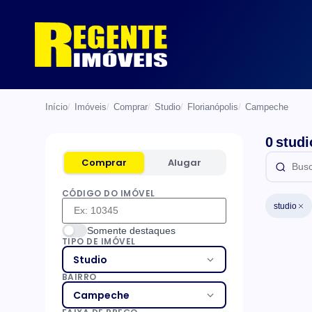
Início
Imóveis
Comprar
Studio
Florianópolis
Campeche
0 studi
Comprar
Alugar
CÓDIGO DO IMÓVEL
studio
List
Somente destaques
TIPO DE IMÓVEL
Studio
BAIRRO
Campeche