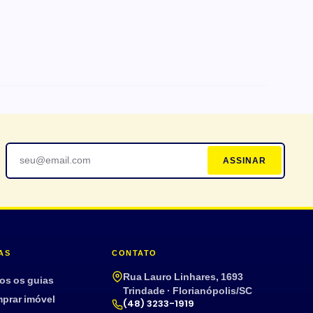
AS
Ar-condicionado
ASSINAR
Terraço
Mobiliado
Armário embutido
Aceita pet
AS
CONTATO
Rua Lauro Linhares, 1693
os os guias
Trindade · Florianópolis/SC
prar imóvel
(48) 3233-1919