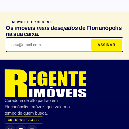
CARACTERÍSTICAS DO CONDOMÍNIO
NEWSLETTER REGENTE
Churrasqueira
Salão de festas
Os imóveis
mais desejados
de Florianópolis
na sua caixa.
Elevador
Playground
ASSINAR
Bicicletário
Portaria 24h
Piscina
Espaço gourmet
Academia/Fitness
Quadra esportiva
Brinquedoteca
Sauna
CARACTERÍSTICAS PRIVATIVAS
Curadoria de alto padrão em
Varanda/Sacada
Ar-condicionado
Florianópolis. Imóveis que valem o
Jardim
Terraço
tempo de quem busca.
CRECI/SC · J-4922
Vista mar
Mobiliado