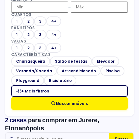
–
QUARTOS
1
2
3
4+
BANHEIROS
1
2
3
4+
VAGAS
1
2
3
4+
CARACTERÍSTICAS
Churrasqueira
Salão de festas
Elevador
Varanda/Sacada
Ar-condicionado
Piscina
Playground
Bicicletário
+ Mais filtros
Buscar imóveis
2 casas
para comprar em Jurere,
Florianópolis