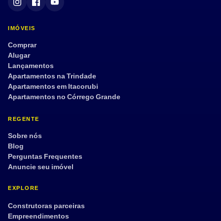
Semi mobiliado
Armário embutido
Dep. de empregada
Aceita pet
IMÓVEIS
Tour 360°
Comprar
Alugar
Lançamentos
Apartamentos na Trindade
Aplicar filtros
Limpar
Apartamentos em Itacorubi
Apartamentos no Córrego Grande
REGENTE
Sobre nós
Blog
Perguntas Frequentes
Anuncie seu imóvel
EXPLORE
Construtoras parceiras
Empreendimentos