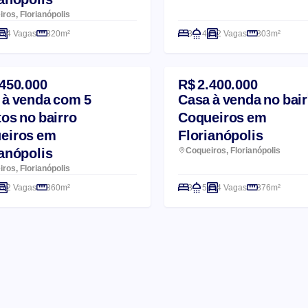
ros, Florianópolis
4 Vagas
320m²
3
4
2 Vagas
303m²
.450.000
R$ 2.400.000
 à venda com 5
Casa à venda no bair
os no bairro
Coqueiros em
eiros em
Florianópolis
ianópolis
Coqueiros, Florianópolis
ros, Florianópolis
2 Vagas
360m²
3
5
4 Vagas
376m²