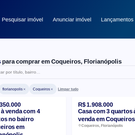
Pesquisar imóvel
Anunciar imóvel
Lançamentos
s
para comprar em Coqueiros, Florianópolis
Limpar tudo
florianopolis
Coqueiros
a de imóveis
.350.000
R$ 1.908.000
 à venda com 4
Casa com 3 quartos 
os no bairro
venda em Coqueiros
eiros em
Coqueiros, Florianópolis
ianópolis