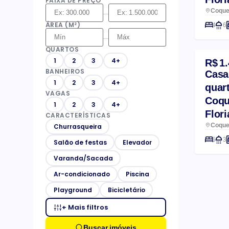
FAIXA DE PREÇO
Coquei
–
ÁREA (M²)
4
6
–
QUARTOS
R$ 1
1
2
3
4+
BANHEIROS
Casa
1
2
3
4+
quart
VAGAS
Coqu
1
2
3
4+
Flor
CARACTERÍSTICAS
Coquei
Churrasqueira
5
3
Salão de festas
Elevador
Varanda/Sacada
Ar-condicionado
Piscina
Playground
Bicicletário
+ Mais filtros
Buscar imóveis