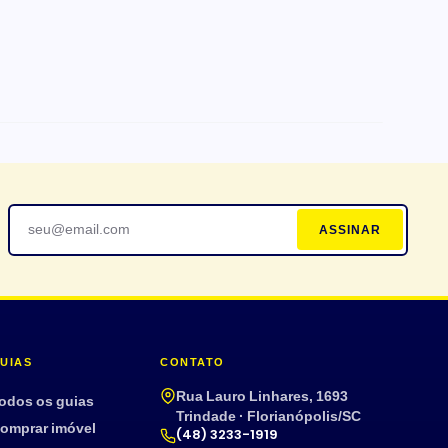
AS
Ar-condicionado
ASSINAR
Terraço
Mobiliado
Armário embutido
Aceita pet
UIAS
CONTATO
Rua Lauro Linhares, 1693
odos os guias
Trindade · Florianópolis/SC
omprar imóvel
(48) 3233-1919