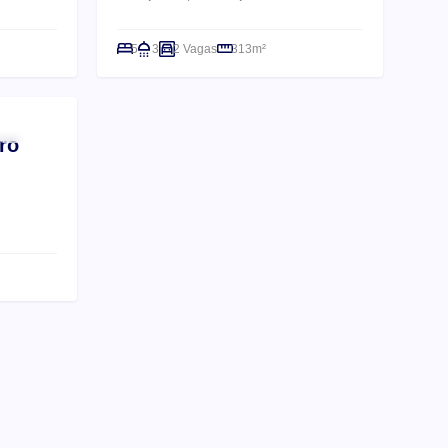
5
3
2 Vagas
313m²
ro