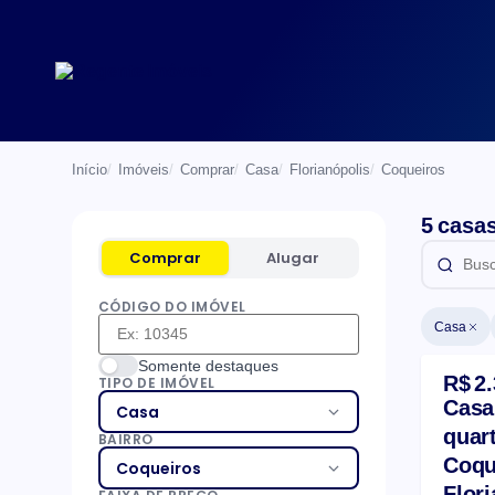
Início
Imóveis
Comprar
Casa
Florianópolis
Coqueiros
5 casa
Comprar
Alugar
CÓDIGO DO IMÓVEL
Casa
List
Somente destaques
R$ 2
TIPO DE IMÓVEL
Casa
Casa
quart
BAIRRO
Coqu
Coqueiros
Flor