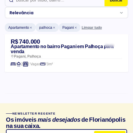
Buscar
Relevância
Limpar tudo
Apartamento
palhoca
Pagani
Lista de imóveis
R$ 740.000
Apartamento no bairro Pagani em Palhoça para
venda
Pagani, Palhoça
2
2
2 Vagas
73m²
CARACTERÍSTICAS DO CONDOMÍNIO
NEWSLETTER REGENTE
Churrasqueira
Salão de festas
Os imóveis
mais desejados
de Florianópolis
na sua caixa.
Elevador
Playground