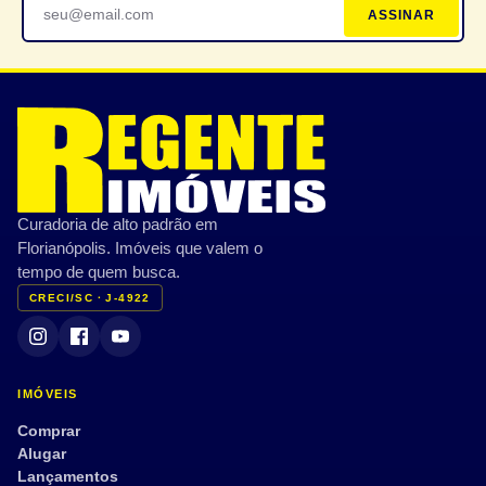
ASSINAR
Bicicletário
Portaria 24h
Piscina
Espaço gourmet
Academia/Fitness
Quadra esportiva
Brinquedoteca
Sauna
CARACTERÍSTICAS PRIVATIVAS
Curadoria de alto padrão em
Varanda/Sacada
Ar-condicionado
Florianópolis. Imóveis que valem o
Jardim
Terraço
tempo de quem busca.
CRECI/SC · J-4922
Vista mar
Mobiliado
Semi mobiliado
Armário embutido
Dep. de empregada
Aceita pet
IMÓVEIS
Tour 360°
Comprar
Alugar
Lançamentos