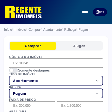
PT
Início
Imóveis
Comprar
Apartamento
Palhoça
Pagani
Comprar
Alugar
CÓDIGO DO IMÓVEL
Somente destaques
TIPO DE IMÓVEL
Apartamento
BAIRRO
Pagani
FAIXA DE PREÇO
–
ÁREA (M²)