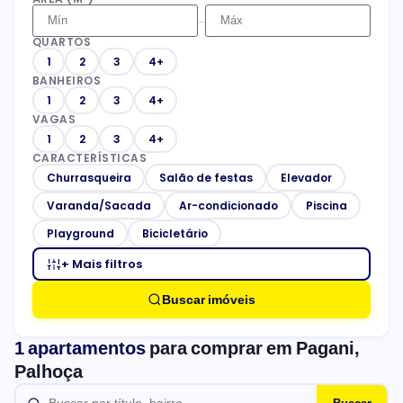
–
QUARTOS
1
2
3
4+
BANHEIROS
1
2
3
4+
VAGAS
1
2
3
4+
CARACTERÍSTICAS
Churrasqueira
Salão de festas
Elevador
Varanda/Sacada
Ar-condicionado
Piscina
Playground
Bicicletário
+ Mais filtros
Buscar imóveis
1 apartamentos
para comprar em Pagani,
Palhoça