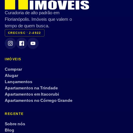
CARACTERÍSTICAS PRIVATIVAS
Curadoria de alto padrão em
Varanda/Sacada
Ar-condicionado
Florianópolis. Imóveis que valem o
Jardim
Terraço
tempo de quem busca.
CRECI/SC · J-4922
Vista mar
Mobiliado
Semi mobiliado
Armário embutido
Dep. de empregada
Aceita pet
IMÓVEIS
Tour 360°
Comprar
Alugar
Lançamentos
Apartamentos na Trindade
Aplicar filtros
Limpar
Apartamentos em Itacorubi
Apartamentos no Córrego Grande
REGENTE
Sobre nós
Blog