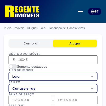
PT
Início
Imóveis
Aluguel
Loja
Florianópolis
Canasvieiras
Comprar
Alugar
CÓDIGO DO IMÓVEL
Somente destaques
TIPO DE IMÓVEL
Loja
BAIRRO
Canasvieiras
FAIXA DE PREÇO
–
ÁREA (M²)