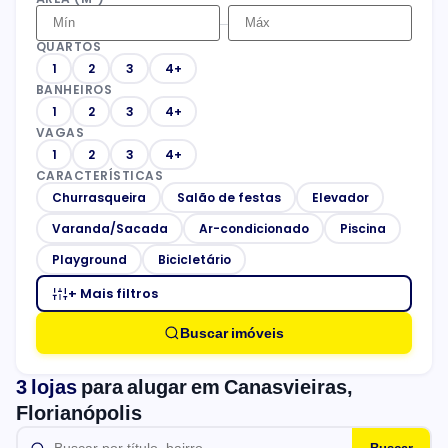
–
QUARTOS
1
2
3
4+
BANHEIROS
1
2
3
4+
VAGAS
1
2
3
4+
CARACTERÍSTICAS
Churrasqueira
Salão de festas
Elevador
Varanda/Sacada
Ar-condicionado
Piscina
Playground
Bicicletário
+ Mais filtros
Buscar imóveis
3 lojas
para alugar em Canasvieiras,
Florianópolis