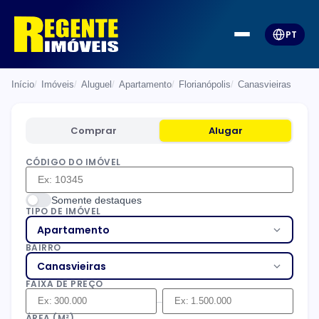
PT
Início
Imóveis
Aluguel
Apartamento
Florianópolis
Canasvieiras
Comprar
Alugar
CÓDIGO DO IMÓVEL
Somente destaques
TIPO DE IMÓVEL
Apartamento
BAIRRO
Canasvieiras
FAIXA DE PREÇO
–
ÁREA (M²)