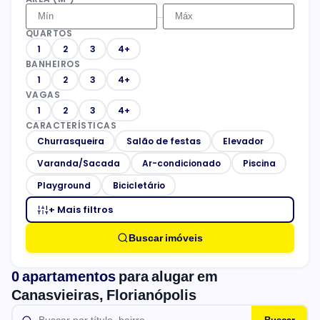
–
QUARTOS
1
2
3
4+
BANHEIROS
1
2
3
4+
VAGAS
1
2
3
4+
CARACTERÍSTICAS
Churrasqueira
Salão de festas
Elevador
Varanda/Sacada
Ar-condicionado
Piscina
Playground
Bicicletário
+ Mais filtros
Buscar imóveis
0 apartamentos
para alugar em
Canasvieiras, Florianópolis