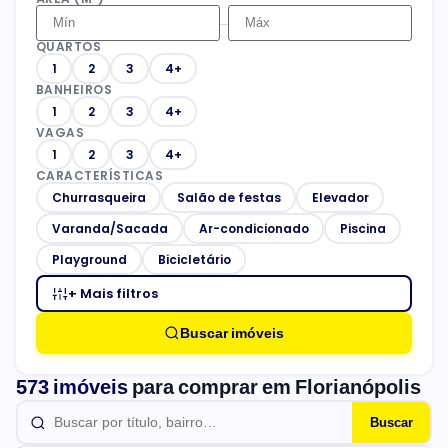
–
QUARTOS
1
2
3
4+
BANHEIROS
1
2
3
4+
VAGAS
1
2
3
4+
CARACTERÍSTICAS
Churrasqueira
Salão de festas
Elevador
Varanda/Sacada
Ar-condicionado
Piscina
Playground
Bicicletário
+ Mais filtros
Buscar imóveis
573 imóveis
para comprar em Florianópolis
Buscar