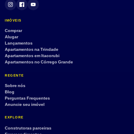
Semi mobiliado
Armário embutido
Dep. de empregada
Aceita pet
IMÓVEIS
Tour 360°
Comprar
Alugar
Lançamentos
Apartamentos na Trindade
Aplicar filtros
Limpar
Apartamentos em Itacorubi
Apartamentos no Córrego Grande
REGENTE
Sobre nós
Blog
Perguntas Frequentes
Anuncie seu imóvel
EXPLORE
Construtoras parceiras