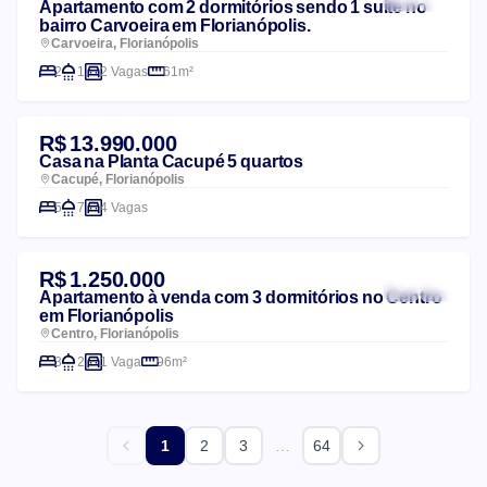
Apartamento com 2 dormitórios sendo 1 suíte no
bairro Carvoeira em Florianópolis.
Carvoeira, Florianópolis
2
1
2 Vagas
61m²
R$ 13.990.000
Casa na Planta Cacupé 5 quartos
Cacupé, Florianópolis
5
7
4 Vagas
R$ 1.250.000
Apartamento à venda com 3 dormitórios no Centro
em Florianópolis
Centro, Florianópolis
3
2
1 Vaga
96m²
…
1
2
3
64