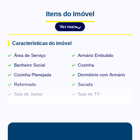
Itens do Imóvel
Ver mais
Características do imóvel
Área de Serviço
Armário Embutido
Banheiro Social
Cozinha
Cozinha Planejada
Dormitório com Armário
Reformado
Sacada
Sala de Jantar
Sala de TV
Vista Panorâmica
Infraestrutura do condomínio
Elevador
Portaria 24 Horas