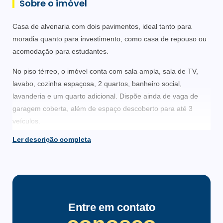
Sobre o imóvel
Casa de alvenaria com dois pavimentos, ideal tanto para
moradia quanto para investimento, como casa de repouso ou
acomodação para estudantes.
No piso térreo, o imóvel conta com sala ampla, sala de TV,
lavabo, cozinha espaçosa, 2 quartos, banheiro social,
lavanderia e um quarto adicional. Dispõe ainda de vaga de
garagem coberta, além de espaço descoberto para até 3
veículos.
Ler descrição completa
No segundo pavimento, são 3 quartos, sendo 1 demi-suíte,
além de um banheiro com banheira de hidromassagem. Todos
os quartos possuem sacada, proporcionando mais ventilação
e iluminação natural.
A casa se destaca pelos ambientes amplos e bem
Entre em contato
distribuídos. O terreno é espaçoso, com árvores frutíferas,