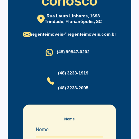
conosco
oferecendo um ambiente agradável e contato com a natureza.
Conta também com portão eletrônico e interfone, garantindo
mais segurança e praticidade.
Rua Lauro Linhares, 1693
Trindade, Florianópolis, SC
Localizada ao lado da UFSC, com acesso pela principal via do
regenteimoveis@regenteimoveis.com.br
bairro Carvoeira, a Rua Desembargador Vitor Lima, facilitando
o deslocamento e acesso a comércios e serviços da região.
(48) 99847-0202
(48) 3233-1919
(48) 3233-2005
Nome