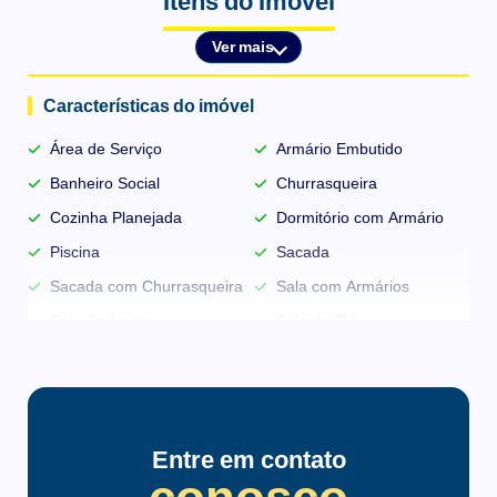
Itens do Imóvel
e sensores de presença, sistema de segurança com
Ver mais
monitoramento através de câmeras.
Características do imóvel
Área de Serviço
Armário Embutido
Banheiro Social
Churrasqueira
Cozinha Planejada
Dormitório com Armário
Piscina
Sacada
Sacada com Churrasqueira
Sala com Armários
Sala de Jantar
Sala de TV
Vista Panorâmica
Infraestrutura do condomínio
Entre em contato
Bicicletário
Brinquedoteca