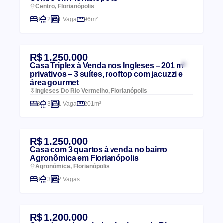
Centro, Florianópolis
3
2
1 Vaga
96m²
R$ 1.250.000
Casa Triplex à Venda nos Ingleses – 201 m²
privativos – 3 suítes, rooftop com jacuzzi e
área gourmet
Ingleses Do Rio Vermelho, Florianópolis
3
3
1 Vaga
201m²
R$ 1.250.000
Casa com 3 quartos à venda no bairro
Agronômica em Florianópolis
Agronômica, Florianópolis
3
3
2 Vagas
R$ 1.200.000