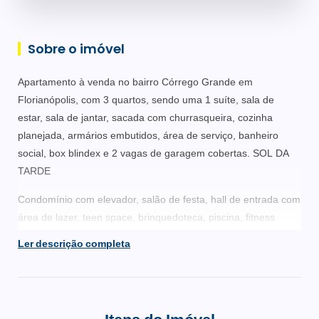
Sobre o imóvel
Apartamento à venda no bairro Córrego Grande em
Florianópolis, com 3 quartos, sendo uma 1 suíte, sala de
estar, sala de jantar, sacada com churrasqueira, cozinha
planejada, armários embutidos, área de serviço, banheiro
social, box blindex e 2 vagas de garagem cobertas. SOL DA
TARDE
Condomínio com elevador, salão de festa, hall de entrada com
área de lazer, teen space, brinquedoteca, piscina, fitness
center e segurança.
Ler descrição completa
Um empreendimento de torre única, amplo hall de entrada e
pé direito duplo, concedendo requinte e sofisticação ao
edifício, laje nervurada com EPS, aproveitamento da água da
chuva, iluminação de áreas comuns com lâmpada econômicas