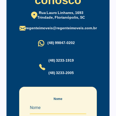
conosco
Elevador
Empresa de Monitoramento
Espaço Gourmet
Piscina Infantil
Rua Lauro Linhares, 1693
Playground
Portaria 24 Horas
Trindade, Florianópolis, SC
Sala Fitness
Salão de Festas
regenteimoveis@regenteimoveis.com.br
Salão de Jogos
Vigilância 24 Horas
Zelador
(48) 99847-0202
(48) 3233-1919
(48) 3233-2005
Nome