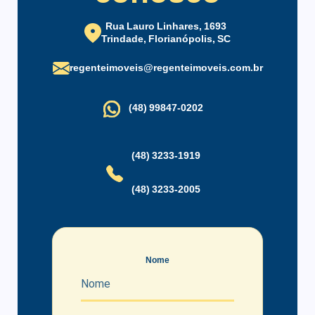
Sala de TV
Semimobiliado
Split
Suíte Master
Rua Lauro Linhares, 1693
Trindade, Florianópolis, SC
Vista Panorâmica
regenteimoveis@regenteimoveis.com.br
Infraestrutura do condomínio
(48) 99847-0202
Circuito Fechado de TV
Condomínio Fechado
(48) 3233-1919
(48) 3233-2005
Nome