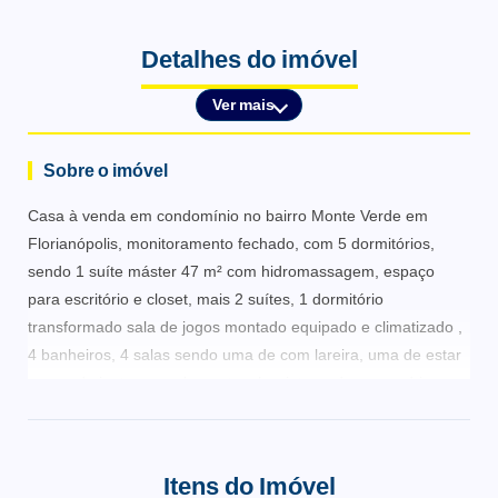
Detalhes do imóvel
Ver mais
Sobre o imóvel
Casa à venda em condomínio no bairro Monte Verde em
Florianópolis, monitoramento fechado, com 5 dormitórios,
sendo 1 suíte máster 47 m² com hidromassagem, espaço
para escritório e closet, mais 2 suítes, 1 dormitório
transformado sala de jogos montado equipado e climatizado ,
4 banheiros, 4 salas sendo uma de com lareira, uma de estar
e uma de jantar e um home teacher integrado, esquadrias e
janelas em alumínio, casa bem arejada a luz solar pela manhã
e tarde.
Itens do Imóvel
Ótima localização a 500 metros do Shopping Floripa, Tok Stok,