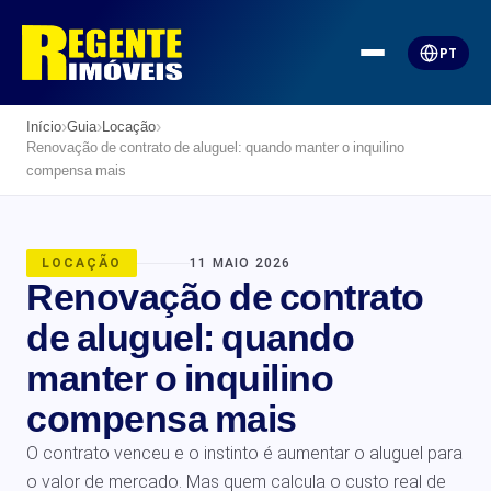
PT
›
›
›
Início
Guia
Locação
Renovação de contrato de aluguel: quando manter o inquilino
compensa mais
LOCAÇÃO
11 MAIO 2026
Renovação de contrato
de aluguel: quando
manter o inquilino
compensa mais
O contrato venceu e o instinto é aumentar o aluguel para
o valor de mercado. Mas quem calcula o custo real de