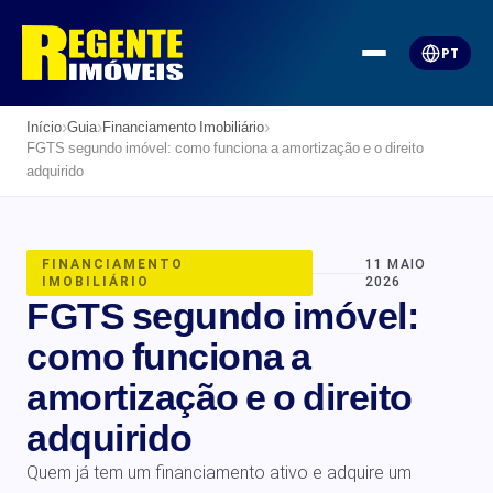
PT
›
›
›
Início
Guia
Financiamento Imobiliário
FGTS segundo imóvel: como funciona a amortização e o direito
adquirido
FINANCIAMENTO
11 MAIO
IMOBILIÁRIO
2026
FGTS segundo imóvel:
como funciona a
amortização e o direito
adquirido
Quem já tem um financiamento ativo e adquire um