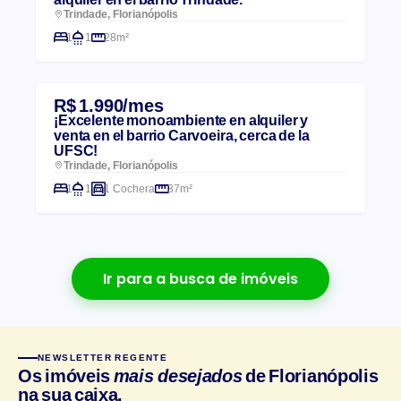
Trindade, Florianópolis
1
1
28m²
R$ 1.990/mes
¡Excelente monoambiente en alquiler y
venta en el barrio Carvoeira, cerca de la
UFSC!
Trindade, Florianópolis
1
1
1 Cochera
37m²
Ir para a busca de imóveis
NEWSLETTER REGENTE
Os imóveis
mais desejados
de Florianópolis
na sua caixa.