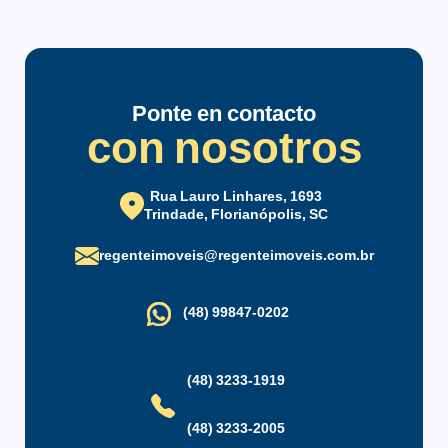
La concurrida Rua Lauro Linhares concentra comercios,
bares, restaurantes y cafés ideales para un almuerzo rápido o
un happy hour con amigos.
Ponte en contacto
con nosotros
Rua Lauro Linhares, 1693
Trindade, Florianópolis, SC
regenteimoveis@regenteimoveis.com.br
(48) 99847-0202
(48) 3233-1919
(48) 3233-2005