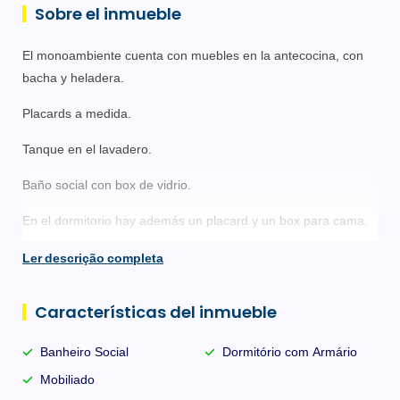
Sobre el inmueble
El monoambiente cuenta con muebles en la antecocina, con
bacha y heladera.
Placards a medida.
Tanque en el lavadero.
Baño social con box de vidrio.
En el dormitorio hay además un placard y un box para cama.
El monoambiente cuenta con una excelente ubicación cerca
Ler descrição completa
de la UFSC, mercados y farmacias.
Características del inmueble
El barrio de Trindade ofrece todo lo que necesitás sin moverte
del barrio: redes de supermercados, farmacias, panaderías,
Banheiro Social
Dormitório com Armário
bancos, gimnasios y centros comerciales están dispersos por
Mobiliado
sus calles principales.