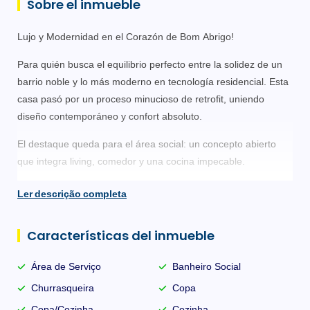
Sobre el inmueble
Lujo y Modernidad en el Corazón de Bom Abrigo!
Para quién busca el equilibrio perfecto entre la solidez de un
barrio noble y lo más moderno en tecnología residencial. Esta
casa pasó por un proceso minucioso de retrofit, uniendo
diseño contemporáneo y confort absoluto.
El destaque queda para el área social: un concepto abierto
que integra living, comedor y una cocina impecable.
Destacados de la Propiedad:
Ler descrição completa
1 Suite con Vestidor + 2 Dormitorios.
Características del inmueble
Automatización Residencial: Iluminación inteligente por
comando de voz o celular.
Área de Serviço
Banheiro Social
Churrasqueira
Copa
Ocio Premium: Área de parrilla e SPA con cromoterapia
integrado al jardín.
Copa/Cozinha
Cozinha