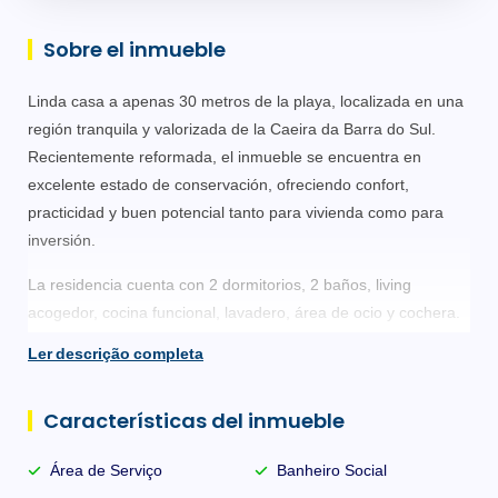
Sobre el inmueble
Linda casa a apenas 30 metros de la playa, localizada en una
región tranquila y valorizada de la Caeira da Barra do Sul.
Recientemente reformada, el inmueble se encuentra en
excelente estado de conservación, ofreciendo confort,
practicidad y buen potencial tanto para vivienda como para
inversión.
La residencia cuenta con 2 dormitorios, 2 baños, living
acogedor, cocina funcional, lavadero, área de ocio y cochera.
El terreno posee 172 m², con 162 m² de superficie construida,
Ler descrição completa
totalmente cercado, garantizando mayor privacidad y
seguridad.
Características del inmueble
Con excelente exposición solar y localización estratégica
frente a la calle principal, el inmueble también ofrece
Área de Serviço
Banheiro Social
posibilidad de uso comercial.