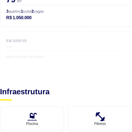
m²
3
quartos
1
suíte
2
vagas
R$ 1.050.000
EM BREVE
—
Mais plantas em breve
Infraestrutura
Piscina
Fitness