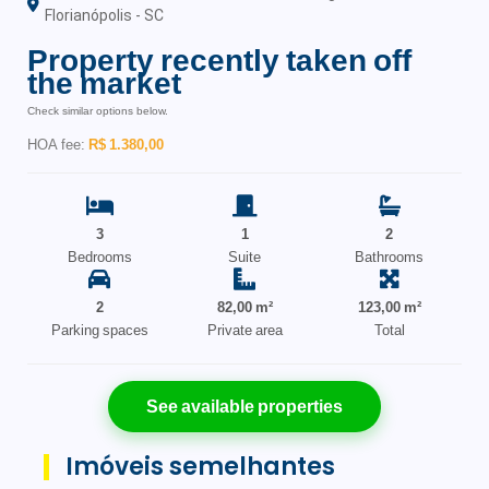
Florianópolis - SC
Property recently taken off
the market
Check similar options below.
HOA fee:
R$ 1.380,00
3
1
2
Bedrooms
Suite
Bathrooms
2
82,00 m²
123,00 m²
Parking spaces
Private area
Total
See available properties
Imóveis semelhantes